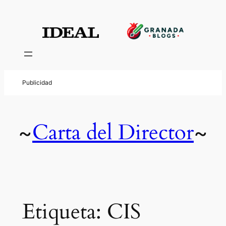
Saltar
al
contenido
Carta del Director
~
~
Etiqueta:
CIS