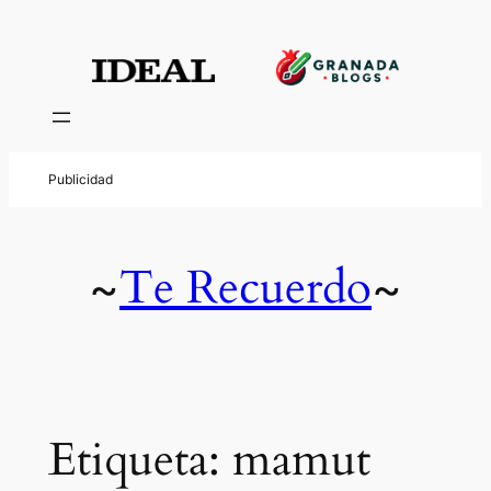
Saltar
al
contenido
Te Recuerdo
~
~
Etiqueta:
mamut