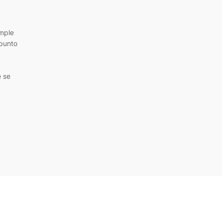
imple
 punto
e se