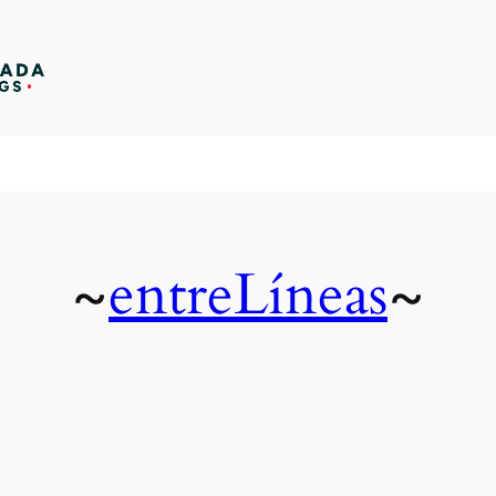
entreLíneas
~
~