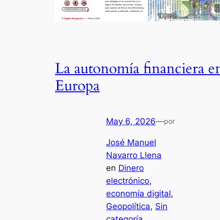
La autonomía financiera e
Europa
May 6, 2026
—
por
José Manuel
Navarro Llena
en
Dinero
electrónico
, 
economía digital
, 
Geopolítica
, 
Sin
categoría