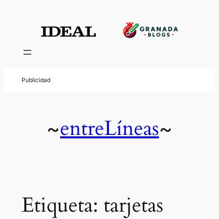
Saltar
al
contenido
entreLíneas
~
~
Etiqueta:
tarjetas