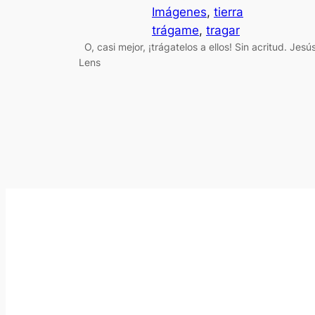
Imágenes
, 
tierra
trágame
, 
tragar
O, casi mejor, ¡trágatelos a ellos! Sin acritud. Jesú
Lens