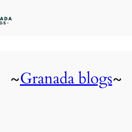
Granada blogs
~
~