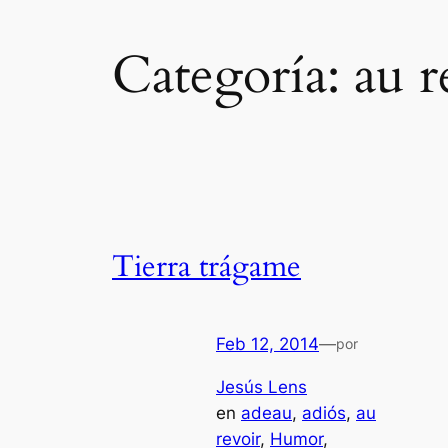
Categoría:
au r
Tierra trágame
Feb 12, 2014
—
por
Jesús Lens
en
adeau
, 
adiós
, 
au
revoir
, 
Humor
, 