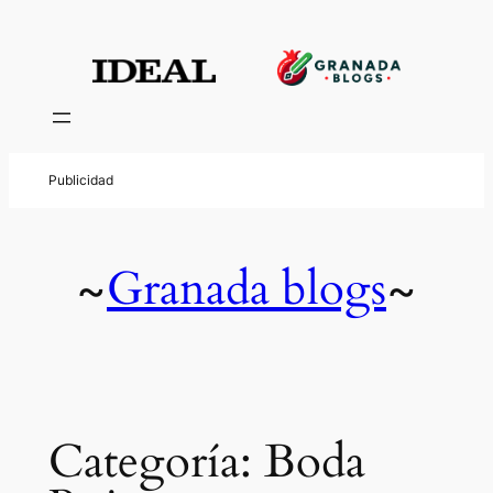
Saltar
al
contenido
Granada blogs
~
~
Categoría:
Boda