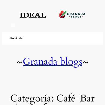
Saltar
al
contenido
Granada blogs
~
~
Categoría:
Café-Bar