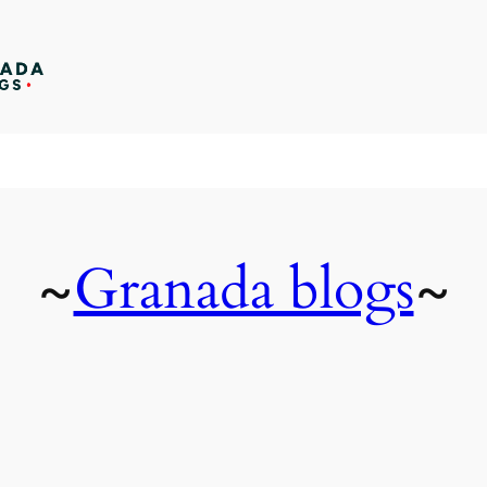
Granada blogs
~
~