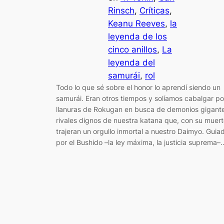
Rinsch
, 
Críticas
, 
Keanu Reeves
, 
la
leyenda de los
cinco anillos
, 
La
leyenda del
samurái
, 
rol
Todo lo que sé sobre el honor lo aprendí siendo un
samurái. Eran otros tiempos y solíamos cabalgar po
llanuras de Rokugan en busca de demonios gigant
rivales dignos de nuestra katana que, con su muert
trajeran un orgullo inmortal a nuestro Daimyo. Guia
por el Bushido –la ley máxima, la justicia suprema–