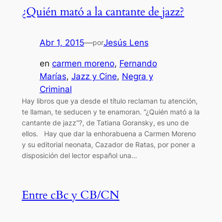
¿Quién mató a la cantante de jazz?
Abr 1, 2015
—
Jesús Lens
por
en
carmen moreno
, 
Fernando
Marías
, 
Jazz y Cine
, 
Negra y
Criminal
Hay libros que ya desde el título reclaman tu atención,
te llaman, te seducen y te enamoran. “¿Quién mató a la
cantante de jazz”?, de Tatiana Goransky, es uno de
ellos. Hay que dar la enhorabuena a Carmen Moreno
y su editorial neonata, Cazador de Ratas, por poner a
disposición del lector español una…
Entre cBc y CB/CN