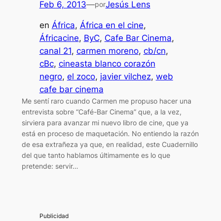
Feb 6, 2013
—
Jesús Lens
por
en
África
, 
África en el cine
, 
Áfricacine
, 
ByC
, 
Cafe Bar Cinema
, 
canal 21
, 
carmen moreno
, 
cb/cn
, 
cBc
, 
cineasta blanco corazón
negro
, 
el zoco
, 
javier vilchez
, 
web
cafe bar cinema
Me sentí raro cuando Carmen me propuso hacer una
entrevista sobre “Café-Bar Cinema” que, a la vez,
sirviera para avanzar mi nuevo libro de cine, que ya
está en proceso de maquetación. No entiendo la razón
de esa extrañeza ya que, en realidad, este Cuadernillo
del que tanto hablamos últimamente es lo que
pretende: servir…