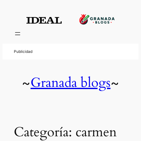
Saltar
al
contenido
Granada blogs
~
~
Categoría:
carmen