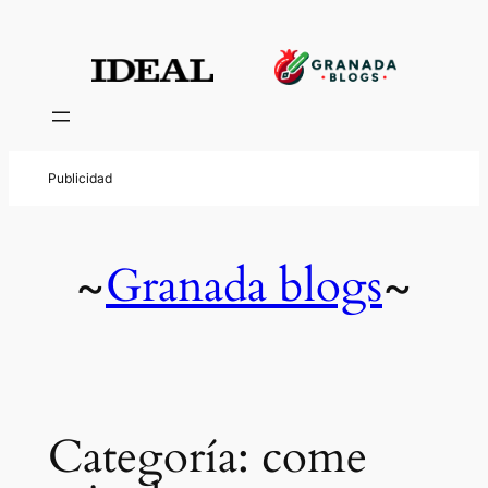
Saltar
al
contenido
Granada blogs
~
~
Categoría:
come