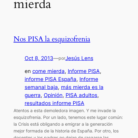
mierda
Nos PISA la esquizofrenia
Oct 8, 2013
—
Jesús Lens
por
en
come mierda
, 
Informe PISA
, 
informe PISA España
, 
Informe
semanal baja
, 
más mierda es la
guerra
, 
Opinión
, 
PISA adultos
, 
resultados informe PISA
Atentos a esta demoledora imagen. Y me invade la
esquizofrenia. Por un lado, tenemos este lugar común:
la Crisis está obligando a emigrar a la generación
mejor formada de la historia de España. Por otro, los
docentes y los padres no dejan de rasgarse las