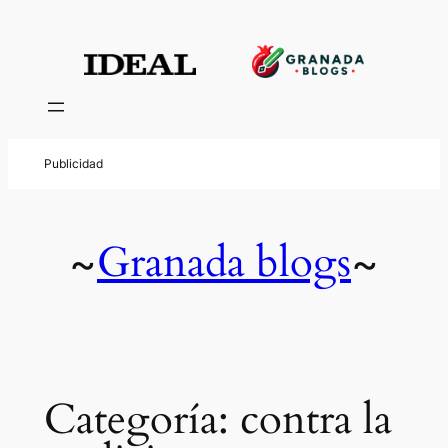
Saltar
al
contenido
Granada blogs
~
~
Categoría:
contra la