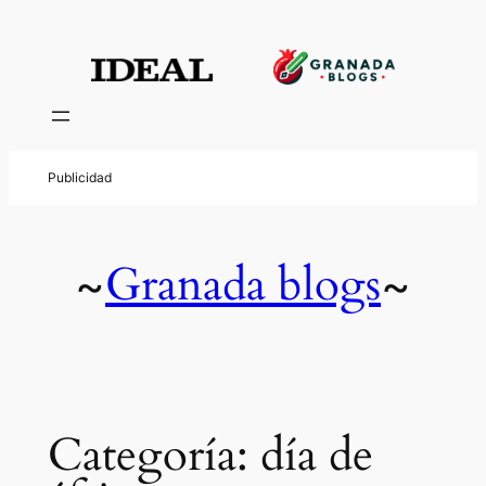
Saltar
al
contenido
Granada blogs
~
~
Categoría:
día de