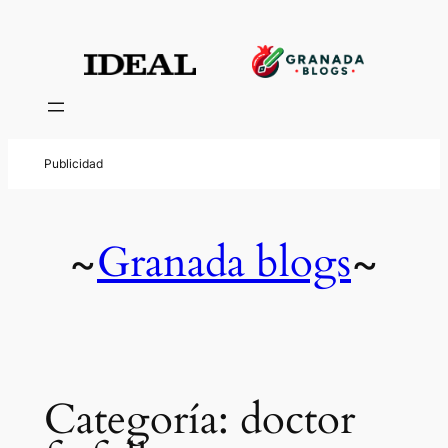
Saltar
al
contenido
Granada blogs
~
~
Categoría:
doctor