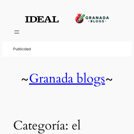
Saltar
al
contenido
Granada blogs
~
~
Categoría:
el