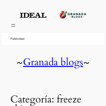
Saltar
al
contenido
Granada blogs
~
~
Categoría:
freeze