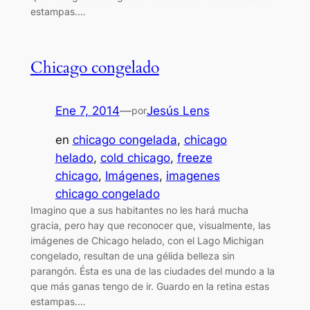
estampas.…
Chicago congelado
Ene 7, 2014
—
Jesús Lens
por
en
chicago congelada
, 
chicago
helado
, 
cold chicago
, 
freeze
chicago
, 
Imágenes
, 
imagenes
chicago congelado
Imagino que a sus habitantes no les hará mucha
gracia, pero hay que reconocer que, visualmente, las
imágenes de Chicago helado, con el Lago Michigan
congelado, resultan de una gélida belleza sin
parangón. Ésta es una de las ciudades del mundo a la
que más ganas tengo de ir. Guardo en la retina estas
estampas.…