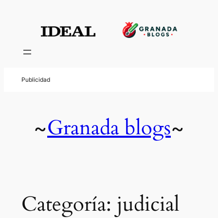
Saltar
al
contenido
Granada blogs
~
~
Categoría:
judicial