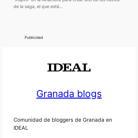
de la saga, el que está…
Granada blogs
Comunidad de bloggers de Granada en
IDEAL