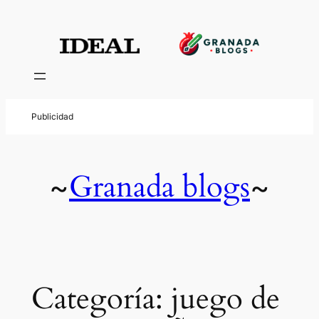
Saltar
al
contenido
Granada blogs
~
~
Categoría:
juego de