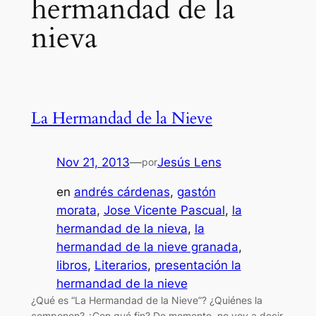
hermandad de la
nieva
La Hermandad de la Nieve
Nov 21, 2013
—
Jesús Lens
por
en
andrés cárdenas
, 
gastón
morata
, 
Jose Vicente Pascual
, 
la
hermandad de la nieva
, 
la
hermandad de la nieve granada
, 
libros
, 
Literarios
, 
presentación la
hermandad de la nieve
¿Qué es “La Hermandad de la Nieve”? ¿Quiénes la
componen? ¿Con qué fin? De momento, no voy a decir