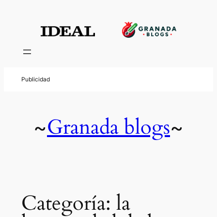
Saltar
al
contenido
Granada blogs
~
~
Categoría:
la