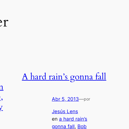
er
A hard rain’s gonna fall
n
,
Abr 5, 2013
—
por
y
Jesús Lens
en
a hard rain’s
gonna fall
, 
Bob