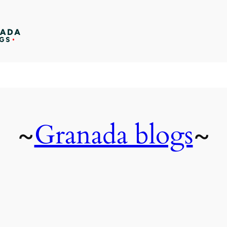
Granada blogs
~
~