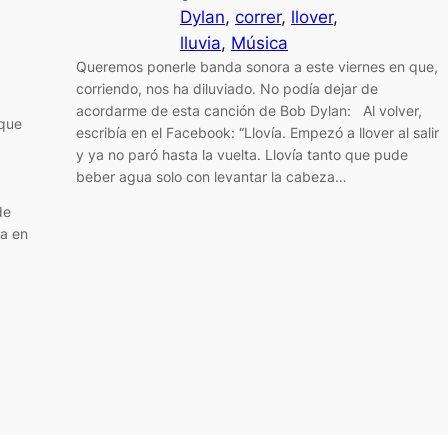
Dylan
, 
correr
, 
llover
, 
lluvia
, 
Música
Queremos ponerle banda sonora a este viernes en que,
corriendo, nos ha diluviado. No podía dejar de
acordarme de esta canción de Bob Dylan: Al volver,
 que
escribía en el Facebook: “Llovía. Empezó a llover al salir
y ya no paró hasta la vuelta. Llovía tanto que pude
beber agua solo con levantar la cabeza…
de
va en