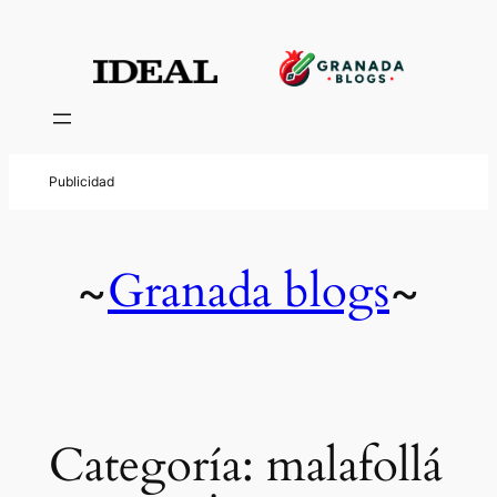
Saltar
al
contenido
Granada blogs
~
~
Categoría:
malafollá