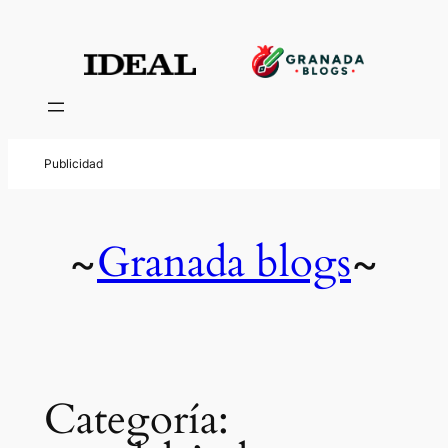
Saltar
al
contenido
Granada blogs
~
~
Categoría: