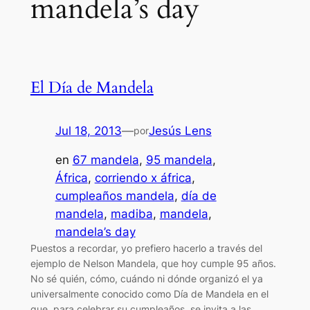
mandela’s day
El Día de Mandela
Jul 18, 2013
—
Jesús Lens
por
en
67 mandela
, 
95 mandela
, 
África
, 
corriendo x áfrica
, 
cumpleaños mandela
, 
día de
mandela
, 
madiba
, 
mandela
, 
mandela’s day
Puestos a recordar, yo prefiero hacerlo a través del
ejemplo de Nelson Mandela, que hoy cumple 95 años.
No sé quién, cómo, cuándo ni dónde organizó el ya
universalmente conocido como Día de Mandela en el
que, para celebrar su cumpleaños, se invita a las