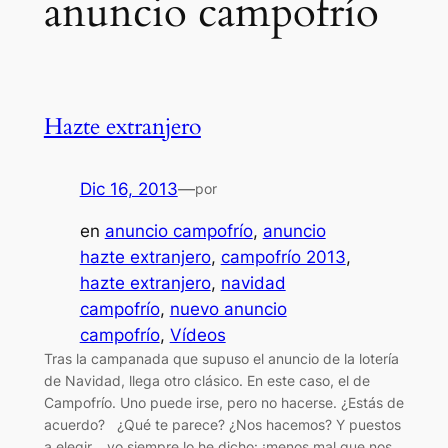
anuncio campofrío
Hazte extranjero
Dic 16, 2013
—
por
en
anuncio campofrío
, 
anuncio
hazte extranjero
, 
campofrío 2013
, 
hazte extranjero
, 
navidad
campofrío
, 
nuevo anuncio
campofrío
, 
Vídeos
Tras la campanada que supuso el anuncio de la lotería
de Navidad, llega otro clásico. En este caso, el de
Campofrío. Uno puede irse, pero no hacerse. ¿Estás de
acuerdo? ¿Qué te parece? ¿Nos hacemos? Y puestos
a elegir… yo siempre lo he dicho: ¡menos mal que nos