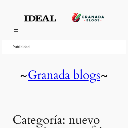
Saltar
al
contenido
Granada blogs
~
~
Categoría:
nuevo