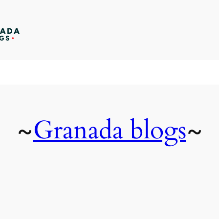
Granada blogs
~
~