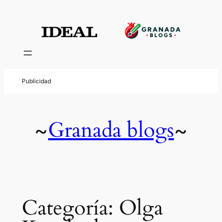
Saltar
al
contenido
Granada blogs
~
~
Categoría:
Olga