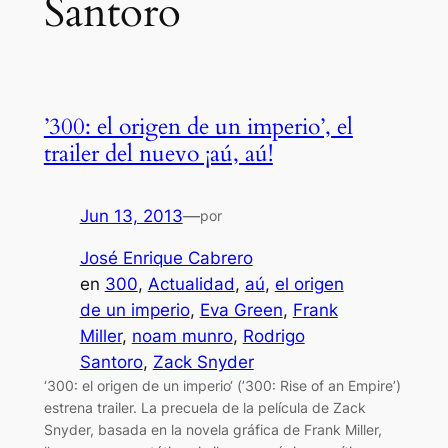
Santoro
’300: el origen de un imperio’, el
trailer del nuevo ¡aú, aú!
Jun 13, 2013
—
por
José Enrique Cabrero
en
300
, 
Actualidad
, 
aú
, 
el origen
de un imperio
, 
Eva Green
, 
Frank
Miller
, 
noam munro
, 
Rodrigo
Santoro
, 
Zack Snyder
‘300: el origen de un imperio‘ (’300: Rise of an Empire’)
estrena trailer. La precuela de la película de Zack
Snyder, basada en la novela gráfica de Frank Miller,