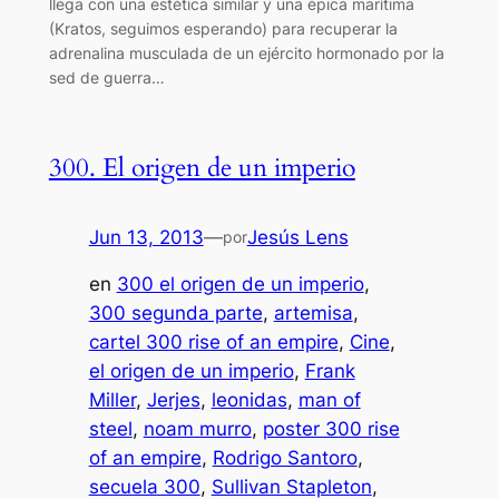
llega con una estética similar y una épica marítima
(Kratos, seguimos esperando) para recuperar la
adrenalina musculada de un ejército hormonado por la
sed de guerra…
300. El origen de un imperio
Jun 13, 2013
—
Jesús Lens
por
en
300 el origen de un imperio
, 
300 segunda parte
, 
artemisa
, 
cartel 300 rise of an empire
, 
Cine
, 
el origen de un imperio
, 
Frank
Miller
, 
Jerjes
, 
leonidas
, 
man of
steel
, 
noam murro
, 
poster 300 rise
of an empire
, 
Rodrigo Santoro
, 
secuela 300
, 
Sullivan Stapleton
, 