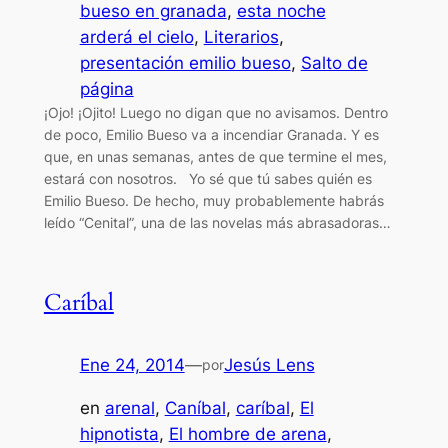
bueso en granada
, 
esta noche
arderá el cielo
, 
Literarios
, 
presentación emilio bueso
, 
Salto de
página
¡Ojo! ¡Ojito! Luego no digan que no avisamos. Dentro
de poco, Emilio Bueso va a incendiar Granada. Y es
que, en unas semanas, antes de que termine el mes,
estará con nosotros. Yo sé que tú sabes quién es
Emilio Bueso. De hecho, muy probablemente habrás
leído “Cenital”, una de las novelas más abrasadoras…
Caríbal
Ene 24, 2014
—
Jesús Lens
por
en
arenal
, 
Caníbal
, 
caríbal
, 
El
hipnotista
, 
El hombre de arena
, 