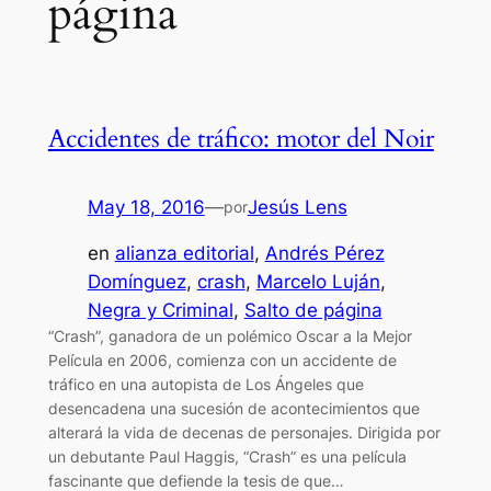
página
Accidentes de tráfico: motor del Noir
May 18, 2016
—
Jesús Lens
por
en
alianza editorial
, 
Andrés Pérez
Domínguez
, 
crash
, 
Marcelo Luján
, 
Negra y Criminal
, 
Salto de página
“Crash”, ganadora de un polémico Oscar a la Mejor
Película en 2006, comienza con un accidente de
tráfico en una autopista de Los Ángeles que
desencadena una sucesión de acontecimientos que
alterará la vida de decenas de personajes. Dirigida por
un debutante Paul Haggis, “Crash” es una película
fascinante que defiende la tesis de que…