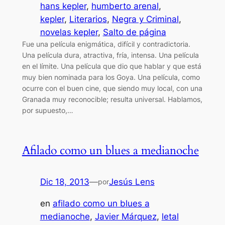
hans kepler
, 
humberto arenal
, 
kepler
, 
Literarios
, 
Negra y Criminal
, 
novelas kepler
, 
Salto de página
Fue una película enigmática, difícil y contradictoria.
Una película dura, atractiva, fría, intensa. Una película
en el límite. Una película que dio que hablar y que está
muy bien nominada para los Goya. Una película, como
ocurre con el buen cine, que siendo muy local, con una
Granada muy reconocible; resulta universal. Hablamos,
por supuesto,…
Afilado como un blues a medianoche
Dic 18, 2013
—
Jesús Lens
por
en
afilado como un blues a
medianoche
, 
Javier Márquez
, 
letal