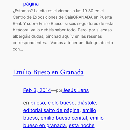
página
¿Estamos? La cita es el viernes a las 19.30 en el
Centro de Exposiciones de CajaGRANADA en Puerta
Real. Y sobre Emilio Bueso, si sois seguidores de esta
bitácora, ya lo debéis saber todo. Pero, por si acaso
albergáis dudas, pinchad aquí y en las reseñas
correspondientes. Vamos a tener un diálogo abierto
con…
Emilio Bueso en Granada
Feb 3, 2014
—
Jesús Lens
por
en
bueso
, 
cielo bueso
, 
diástole
, 
editorial salto de página
, 
emilio
bueso
, 
emilio bueso cenital
, 
emilio
bueso en granada
, 
esta noche