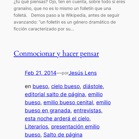
¿tú qué piensas? Ojo, ten en cuenta, sobre todo si eres
granaíno, que no es lo mismo un folletín que una
folletá. Demos paso a la Wikipedia, antes de seguir
avanzando: “un folletín es un género dramático de
ficción caracterizado por su…
Conmocionar y hacer pensar
Feb 21, 2014
—
Jesús Lens
por
en
bueso
, 
cielo bueso
, 
diástole
, 
editorial salto de página
, 
emilio
bueso
, 
emilio bueso cenital
, 
emilio
bueso en granada
, 
entrevistas
, 
esta noche arderá el cielo
, 
Literarios
, 
presentación emilio
bueso
, 
Salto de página