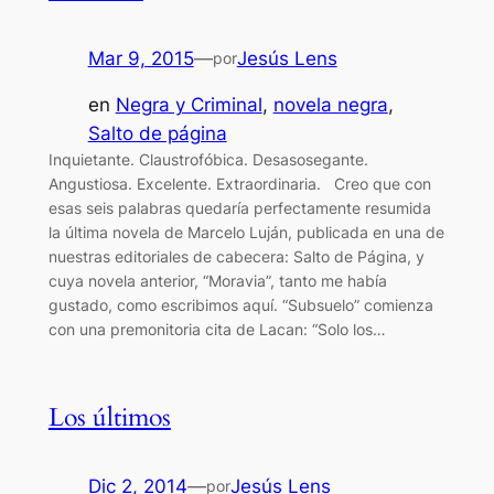
Mar 9, 2015
—
Jesús Lens
por
en
Negra y Criminal
, 
novela negra
, 
Salto de página
Inquietante. Claustrofóbica. Desasosegante.
Angustiosa. Excelente. Extraordinaria. Creo que con
esas seis palabras quedaría perfectamente resumida
la última novela de Marcelo Luján, publicada en una de
nuestras editoriales de cabecera: Salto de Página, y
cuya novela anterior, “Moravia”, tanto me había
gustado, como escribimos aquí. “Subsuelo” comienza
con una premonitoria cita de Lacan: “Solo los…
Los últimos
Dic 2, 2014
—
Jesús Lens
por