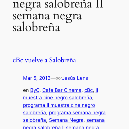
negra salobreña II
semana negra
salobreña
cBc vuelve a Salobreña
Mar 5, 2013
—
Jesús Lens
por
en
ByC
, 
Cafe Bar Cinema
, 
cBc
, 
II
muestra cine negro salobreña
, 
programa II muestra cine negro
salobreña
, 
programa semana negra
salobreña
, 
Semana Negra
, 
semana
negra salobreña II semana negra