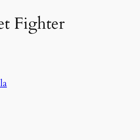
et Fighter
la