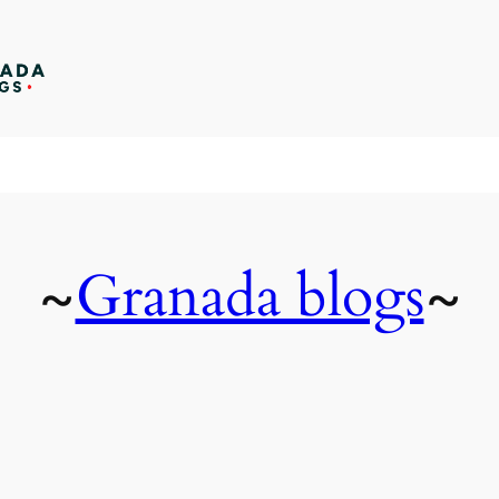
Granada blogs
~
~