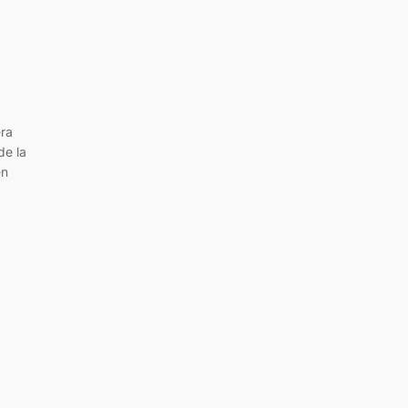
era
de la
en