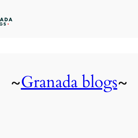
Granada blogs
~
~