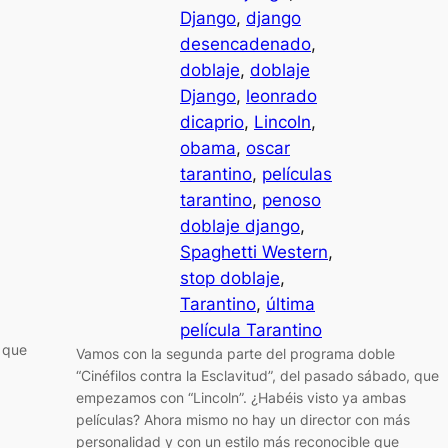
Django
, 
django
desencadenado
, 
doblaje
, 
doblaje
Django
, 
leonrado
dicaprio
, 
Lincoln
, 
obama
, 
oscar
tarantino
, 
películas
tarantino
, 
penoso
doblaje django
, 
Spaghetti Western
, 
stop doblaje
, 
Tarantino
, 
última
película Tarantino
, que
Vamos con la segunda parte del programa doble
“Cinéfilos contra la Esclavitud”, del pasado sábado, que
empezamos con “Lincoln”. ¿Habéis visto ya ambas
películas? Ahora mismo no hay un director con más
personalidad y con un estilo más reconocible que