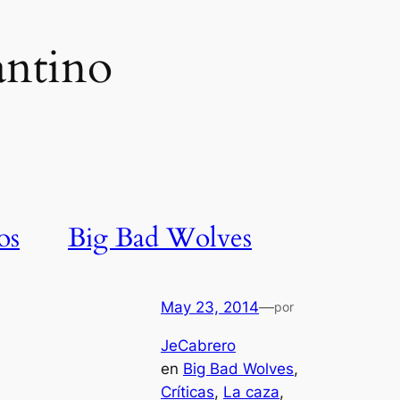
antino
os
Big Bad Wolves
May 23, 2014
—
por
JeCabrero
en
Big Bad Wolves
, 
Críticas
, 
La caza
, 