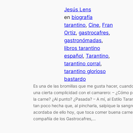
Jesús Lens
en
biografía
tarantino
, 
Cine
, 
Fran
Ortiz
, 
gastrocafres
, 
gastronómadas
, 
libros tarantino
español
, 
Tarantino
, 
tarantino corral
, 
tarantino glorioso
bastardo
Es una de las bromillas que me gusta hacer, cuand
una cierta complicidad con el camarero: – ¿Cómo 
la carne? ¿Al punto? ¿Pasada? – A mí, al Estilo Taran
tan poco hecha que, al pincharla, salpique la sang
acordaba de ello hoy, que toca comer buena carne
compañía de los Gastrocafres,…