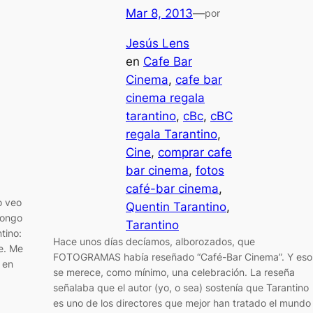
Mar 8, 2013
—
por
Jesús Lens
en
Cafe Bar
Cinema
, 
cafe bar
cinema regala
tarantino
, 
cBc
, 
cBC
regala Tarantino
, 
Cine
, 
comprar cafe
bar cinema
, 
fotos
café-bar cinema
, 
o veo
Quentin Tarantino
, 
pongo
Tarantino
tino:
Hace unos días decíamos, alborozados, que
re. Me
FOTOGRAMAS había reseñado “Café-Bar Cinema”. Y eso
 en
se merece, como mínimo, una celebración. La reseña
señalaba que el autor (yo, o sea) sostenía que Tarantino
es uno de los directores que mejor han tratado el mundo