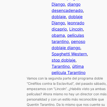
Django
, 
django
desencadenado
, 
doblaje
, 
doblaje
Django
, 
leonrado
dicaprio
, 
Lincoln
, 
obama
, 
películas
tarantino
, 
penoso
doblaje django
, 
Spaghetti Western
, 
stop doblaje
, 
Tarantino
, 
última
película Tarantino
Vamos con la segunda parte del programa doble
“Cinéfilos contra la Esclavitud”, del pasado sábado
empezamos con “Lincoln”. ¿Habéis visto ya ambas
películas? Ahora mismo no hay un director con más
personalidad y con un estilo más reconocible que
Quentin Tarantino. Da lo mismo que nos cuente su