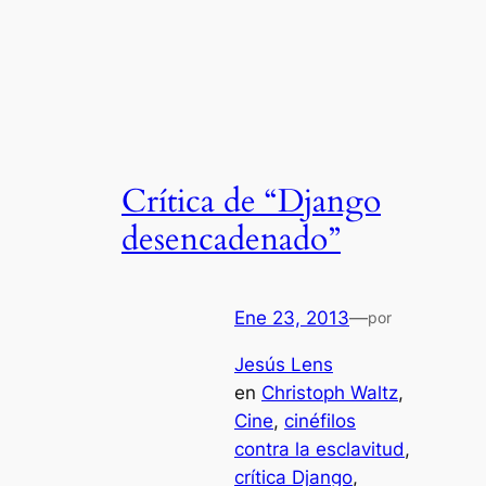
Crítica de “Django
desencadenado”
Ene 23, 2013
—
por
Jesús Lens
en
Christoph Waltz
, 
Cine
, 
cinéfilos
contra la esclavitud
, 
crítica Django
, 