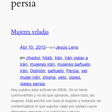
persia
Mujeres veladas
Abr 10, 2013
—
Jesús Lens
por
en
chador
, 
hijab
, 
Irán
, 
irán viajar a
irán
, 
mujeres irán
, 
mujeres pañuelo
irán
, 
Opinión
, 
pañuelo
, 
Persia
, 
ser
mujer irán
, 
shisha
, 
velo
, 
viajes
, 
viajes persia
Hoy publico este artículo en IDEAL. Es un tema
controvertido y no sé qué opinaran, sobre todo, las
mujeres. Está escrito con todo el respeto y tratando de
contextualizar lo que supone viajar por países cuyos
dirigentes imponen a la población culturas,