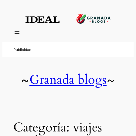
Saltar
al
contenido
Granada blogs
~
~
Categoría:
viajes