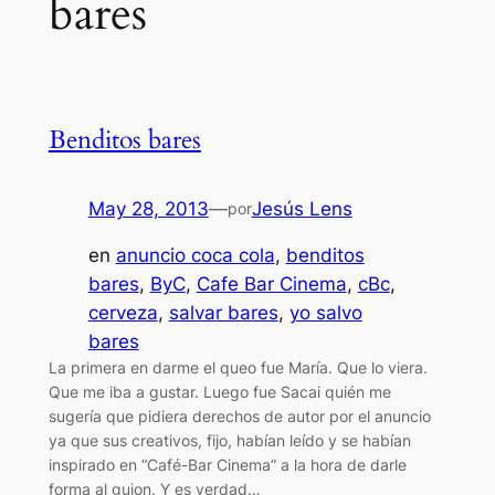
bares
Benditos bares
May 28, 2013
—
Jesús Lens
por
en
anuncio coca cola
, 
benditos
bares
, 
ByC
, 
Cafe Bar Cinema
, 
cBc
, 
cerveza
, 
salvar bares
, 
yo salvo
bares
La primera en darme el queo fue María. Que lo viera.
Que me iba a gustar. Luego fue Sacai quién me
sugería que pidiera derechos de autor por el anuncio
ya que sus creativos, fijo, habían leído y se habían
inspirado en “Café-Bar Cinema” a la hora de darle
forma al guion. Y es verdad…