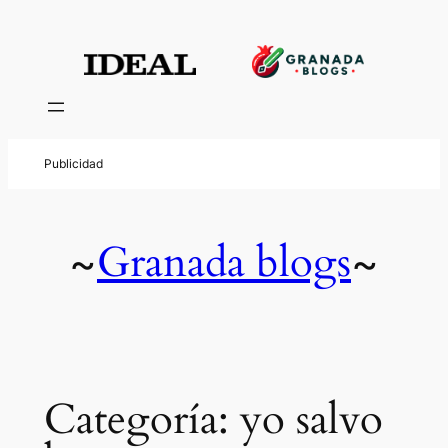
Saltar
al
contenido
Granada blogs
~
~
Categoría:
yo salvo