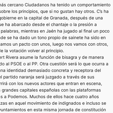
más cercano Ciudadanos ha tenido un comportamiento
obre los principios, que si no gustan hay otros. C’s ha
gobierne en la capital de Granada, después de una
ue ha abarcado desde el chantaje o la presión a
palabras, mientras en Jaén ha jugado al final un poco
nde se ha dado un tono propio de sainete ha sido en
rmamos un pacto con unos, luego nos vamos con otros,
 la votación volver al principio.
ert Rivera asume la función de bisagra y de manera
o al PSOE o al PP. Otra cuestión será lo que ocurra a
 una identidad demasiado concreta y receptora del
el partido naranja será juzgado a través de sus
rrirá con los nuevos actores que entran en escena,
 grandes capitales españolas con las plataformas
as a Podemos. Muchos de ellos hace cuatro años
azas en aquel movimiento de indignados e incluso se
yuntamientos en esta misma jornada de constitución