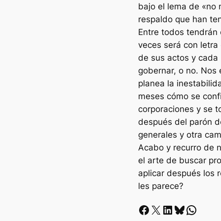
bajo el lema de «no 
respaldo que han ten
Entre todos tendrán q
veces será con letra
de sus actos y cada 
gobernar, o no. Nos 
planea la inestabili
meses cómo se confi
corporaciones y se 
después del parón d
generales y otra cam
Acabo y recurro de n
el arte de buscar pr
aplicar después los
les parece?
Facebook
X
LinkedIn
Bluesky
Whatsapp