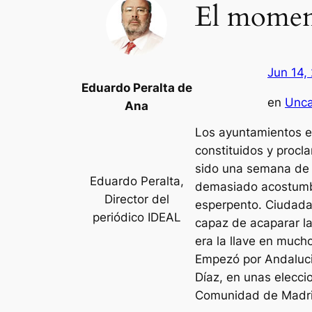
El momen
Jun 14,
Eduardo Peralta de
en
Unca
Ana
Los ayuntamientos e
constituidos y proc
sido una semana de t
Eduardo Peralta,
demasiado acostumbr
Director del
esperpento. Ciudadan
periódico IDEAL
capaz de acaparar la
era la llave en muc
Empezó por Andalucia
Díaz, en unas elecci
Comunidad de Madrid