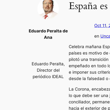
España es
Oct 11,
Eduardo Peralta de
en
Unca
Ana
Celebra mañana Españ
países es motivo de o
pilotó una transición 
Eduardo Peralta,
empeñado en todo lo 
Director del
e imponer sus criter
periódico IDEAL
desde la falsedad o 
La Corona, encabezad
lo que debe ser una 
conciliador, perman
hacia el exterior de