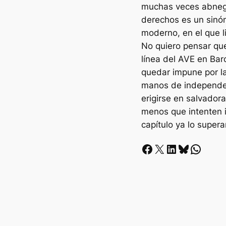
muchas veces abnega
derechos es un sinón
moderno, en el que l
No quiero pensar que
línea del AVE en Ba
quedar impune por la
manos de independe
erigirse en salvador
menos que intenten i
capítulo ya lo super
Facebook
X
LinkedIn
Bluesky
Whatsapp