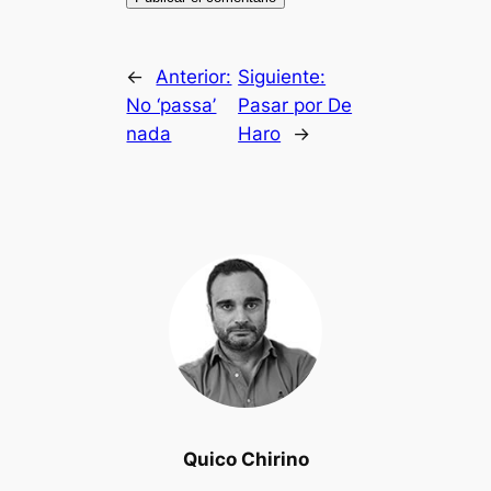
←
Anterior:
Siguiente:
No ‘passa’
Pasar por De
nada
Haro
→
Quico Chirino