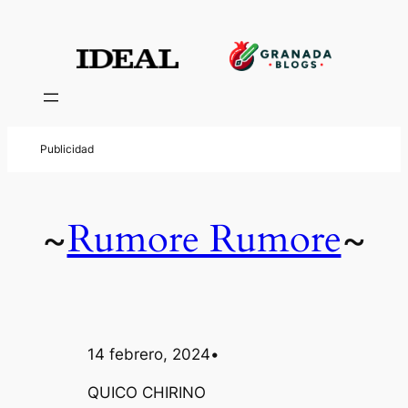
Saltar
al
contenido
Rumore Rumore
~
~
14 febrero, 2024
•
QUICO CHIRINO