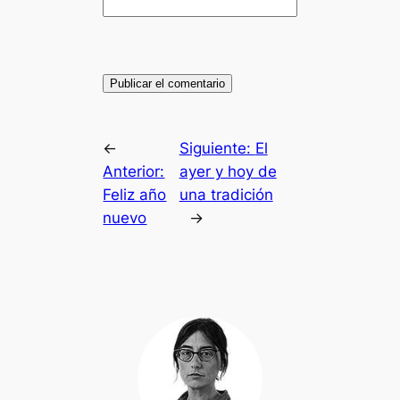
←
Siguiente:
El
Anterior:
ayer y hoy de
Feliz año
una tradición
nuevo
→