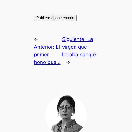
←
Siguiente:
La
Anterior:
El
virgen que
primer
lloraba sangre
bono bus…
→