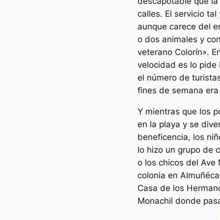
descapotable que la 
calles. El servicio t
aunque carece del en
o dos animales y con
veterano Colorín». En
velocidad es lo pide
el número de turista
fines de semana era 
Y mientras que los 
en la playa y se dive
beneficencia, los ni
lo hizo un grupo de c
o los chicos del Ave 
colonia en Almuñécar
Casa de los Hermano
Monachil donde pasa