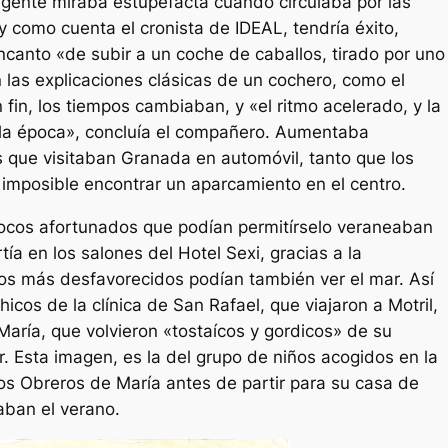
gente miraba estupefacta cuando circulaba por las
al y como cuenta el cronista de IDEAL, tendría éxito,
canto «de subir a un coche de caballos, tirado por uno
 las explicaciones clásicas de un cochero, como el
 fin, los tiempos cambiaban, y «el ritmo acelerado, y la
 la época», concluía el compañero. Aumentaba
s que visitaban Granada en automóvil, tanto que los
imposible encontrar un aparcamiento en el centro.
pocos afortunados que podían permitírselo veraneaban
rtía en los salones del Hotel Sexi, gracias a la
ños más desfavorecidos podían también ver el mar. Así
hicos de la clínica de San Rafael, que viajaron a Motril,
María, que volvieron «tostaícos y gordicos» de su
. Esta imagen, es la del grupo de niños acogidos en la
s Obreros de María antes de partir para su casa de
ban el verano.