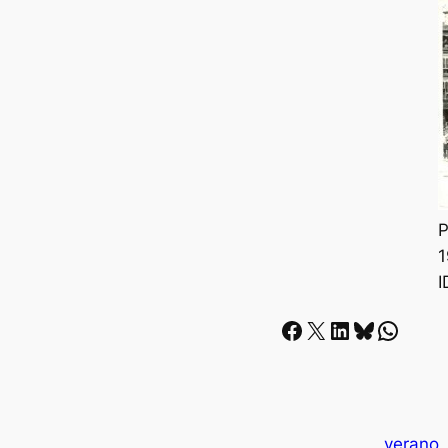
P
1
I
Facebook
X
LinkedIn
Bluesky
Whatsapp
verano