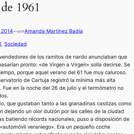
 de 1961
 2014
—
Amanda Martínez Badía
por
l
, 
Sociedad
os vendedores de los ramitos de nardo anunciaban que
pasarían pronto: «de Virgen a Virgen» solía decirse. Se
iempo, porque aquel verano del 61 fue muy caluroso.
servatorio de Cartuja registró la mínima más alta
Fue en la noche del 26 de julio y el termómetro no
dos.
do, que gustaban tanto a las granadinas castizas como
an dejando un olor dulzón por las calles de la ciudad
s batiendo récords nacionales, puso a disposición de
er «automóvil veraniego». Era un pequeño coche