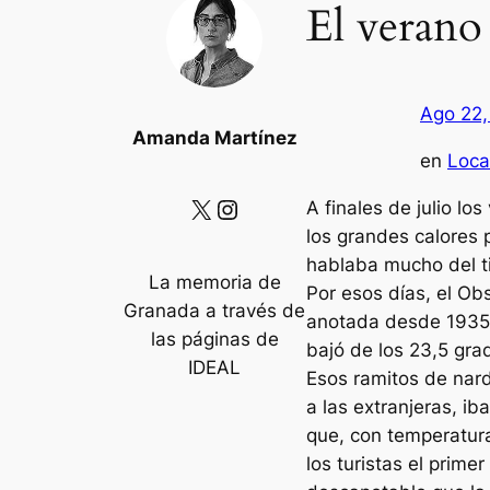
El verano
Ago 22,
Amanda Martínez
en
Loca
X
Instagram
A finales de julio l
los grandes calores 
hablaba mucho del t
La memoria de
Por esos días, el Ob
Granada a través de
anotada desde 1935. 
las páginas de
bajó de los 23,5 gra
IDEAL
Esos ramitos de nar
a las extranjeras, ib
que, con temperatura
los turistas el prim