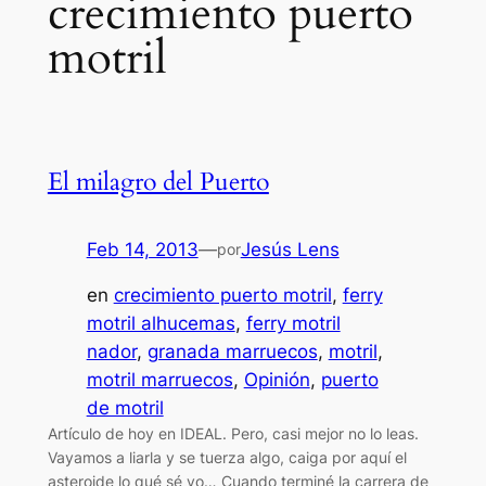
crecimiento puerto
motril
El milagro del Puerto
Feb 14, 2013
—
Jesús Lens
por
en
crecimiento puerto motril
, 
ferry
motril alhucemas
, 
ferry motril
nador
, 
granada marruecos
, 
motril
, 
motril marruecos
, 
Opinión
, 
puerto
de motril
Artículo de hoy en IDEAL. Pero, casi mejor no lo leas.
Vayamos a liarla y se tuerza algo, caiga por aquí el
asteroide lo qué sé yo… Cuando terminé la carrera de