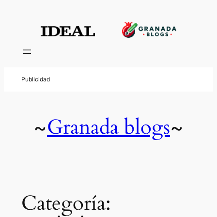
Saltar
al
contenido
Granada blogs
~
~
Categoría: