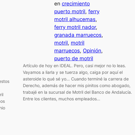
en
crecimiento
puerto motril
, 
ferry
motril alhucemas
, 
ferry motril nador
, 
granada marruecos
, 
motril
, 
motril
marruecos
, 
Opinión
, 
puerto de motril
Artículo de hoy en IDEAL. Pero, casi mejor no lo leas.
Vayamos a liarla y se tuerza algo, caiga por aquí el
asteroide lo qué sé yo… Cuando terminé la carrera de
estos
Derecho, además de hacer mis pinitos como abogado,
trabajé en la sucursal de Motril del Banco de Andalucía.
il
Entre los clientes, muchos empleados…
ños
nio