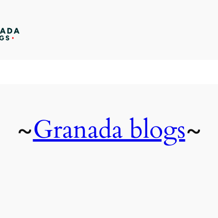
Granada blogs
~
~