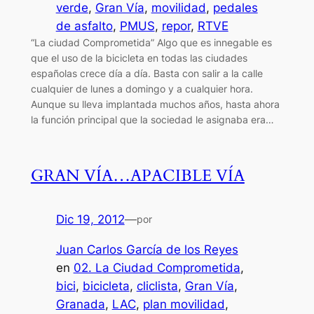
verde
, 
Gran Vía
, 
movilidad
, 
pedales
de asfalto
, 
PMUS
, 
repor
, 
RTVE
“La ciudad Comprometida” Algo que es innegable es
que el uso de la bicicleta en todas las ciudades
españolas crece día a día. Basta con salir a la calle
cualquier de lunes a domingo y a cualquier hora.
Aunque su lleva implantada muchos años, hasta ahora
la función principal que la sociedad le asignaba era…
GRAN VÍA…APACIBLE VÍA
Dic 19, 2012
—
por
Juan Carlos García de los Reyes
en
02. La Ciudad Comprometida
, 
bici
, 
bicicleta
, 
cliclista
, 
Gran Vía
, 
Granada
, 
LAC
, 
plan movilidad
, 