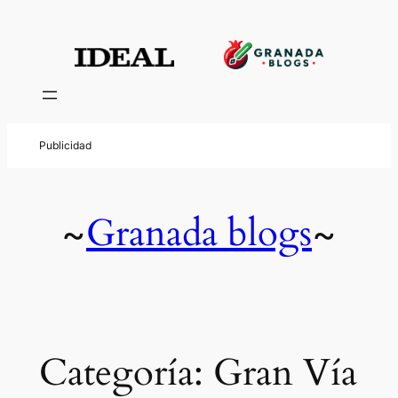
Saltar
al
contenido
Granada blogs
~
~
Categoría:
Gran Vía