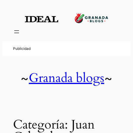
Saltar
al
contenido
Granada blogs
~
~
Categoría:
Juan