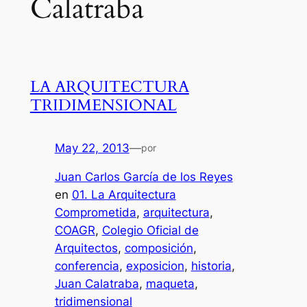
Calatraba
LA ARQUITECTURA
TRIDIMENSIONAL
May 22, 2013
—
por
Juan Carlos García de los Reyes
en
01. La Arquitectura
Comprometida
, 
arquitectura
, 
COAGR
, 
Colegio Oficial de
Arquitectos
, 
composición
, 
conferencia
, 
exposicion
, 
historia
, 
Juan Calatraba
, 
maqueta
, 
tridimensional