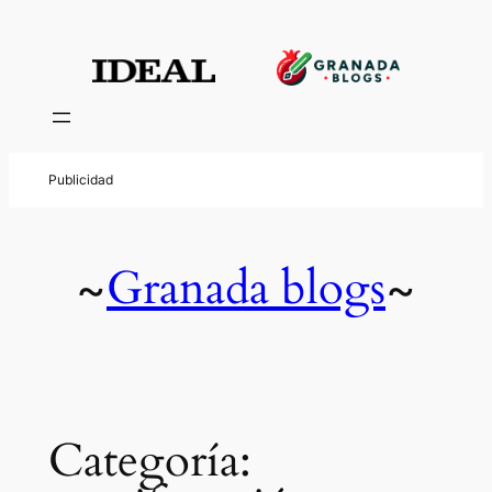
Saltar
al
contenido
Granada blogs
~
~
Categoría: