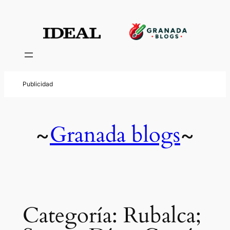
Saltar
al
contenido
Granada blogs
~
~
Categoría:
Rubalca;