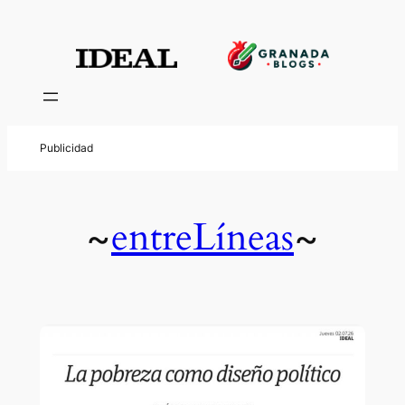
entreLíneas
~
~