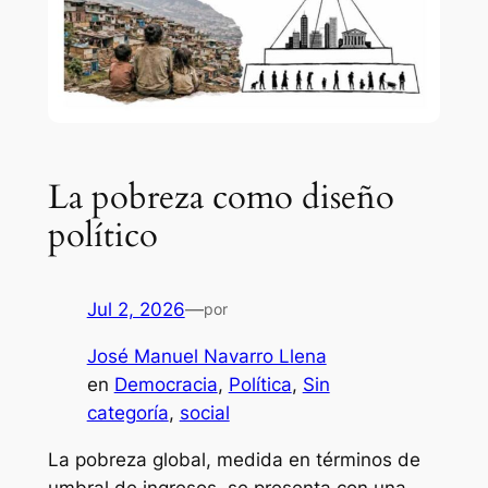
La pobreza como diseño
político
Jul 2, 2026
—
por
José Manuel Navarro Llena
en
Democracia
, 
Política
, 
Sin
categoría
, 
social
La pobreza global, medida en términos de
umbral de ingresos, se presenta con una