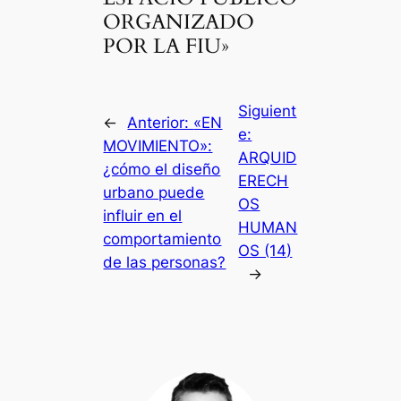
ORGANIZADO
POR LA FIU»
Siguient
←
Anterior:
«EN
e:
MOVIMIENTO»:
ARQUID
¿cómo el diseño
ERECH
urbano puede
OS
influir en el
HUMAN
comportamiento
OS (14)
de las personas?
→