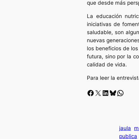
que desde más perspe
La educación nutric
iniciativas de fome
saludable, son alguna
nuevas generaciones e
los beneficios de lo
futura, sino por la 
calidad de vida.
Para leer la entrevi
Facebook
X
LinkedIn
Bluesky
Whatsapp
jaula
m
publica