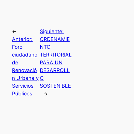
←
Siguiente:
Anterior:
ORDENAMIE
Foro
NTO
ciudadano
TERRITORIAL
de
PARA UN
Renovació
DESARROLL
n Urbana y
O
Servicios
SOSTENIBLE
Públicos
→