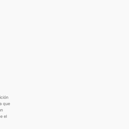
ición
ía que
un
e el