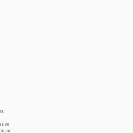
es.
as se
abitar