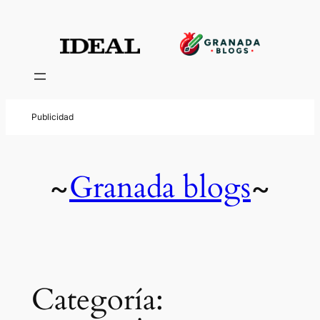
Saltar
al
contenido
Granada blogs
~
~
Categoría: